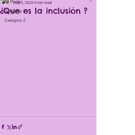
All Posts
Aug 5, 2019
0 min read
¿Que es la inclusión ?
Category 1
Category 2